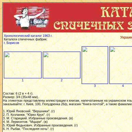
Хронологический каталог 1963 г.
Украин
Каталоги спичечных фабрик:
г. Борисов
1
2
3
4
Состав: 6 (2 в + 4 г).
Размер: 3/4 (35х48 мм).
На этикетках представлены иллюстрации к книгам, напечатанным на украинском языке
заказывайте: г. Киев, 100, Попудренка 26/р, магазин "Книга-почтой", а также фамили
1. Юрий Яновский. "Вершники". (г)
2. П. Козланюк. "Юрко Крук". (г)
3. М. Старицкий. Избранные произведения. (в)
4. М. Лермонтов. "Мцыри". (в)
5. Юрий Федькович. Избранные произведения. (г)
6. Н. Рыбак. "Последняя ночь". (г)