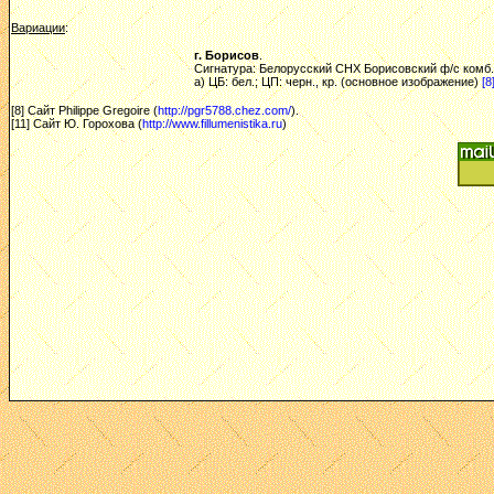
Вариации
:
г. Борисов
.
Сигнатура: Белорусский СНХ Борисовский ф/с комб. Г
a) ЦБ: бел.; ЦП: черн., кр. (основное изображение)
[8
[8] Сайт Philippe Gregoire (
http://pgr5788.chez.com/
).
[11] Сайт Ю. Горохова (
http://www.fillumenistika.ru
)