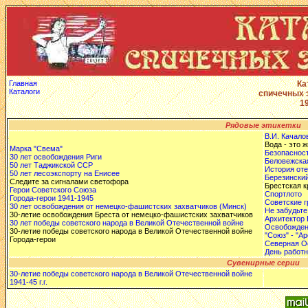
Главная
Ка
Каталоги
спичечных 
19
Рядовые этикетки
В.И. Качало
Вода - это 
Марка "Свема"
Безопасност
30 лет освобождения Риги
Беловежска
50 лет Таджикской ССР
История от
50 лет лесоэкспорту на Енисее
Березинский
Следите за сигналами светофора
Брестская к
Герои Советского Союза
Спортлото
Города-герои 1941-1945
Советские 
30 лет освобождения от немецко-фашистских захватчиков (Минск)
Не забудьте
30-летие освобождения Бреста от немецко-фашистских захватчиков
Архитектор 
30 лет победы советского народа в Великой Отечественной войне
Освобожде
30-летие победы советского народа в Великой Отечественной войне
"Союз" - "Apo
Города-герои
Северная О
День работн
Сувенирные серии
30-летие победы советского народа в Великой Отечественной войне
1941-45 г.г.