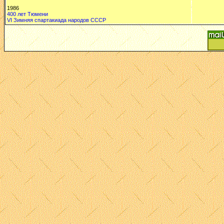
1986
400 лет Тюмени
VI Зимняя спартакиада народов СССР