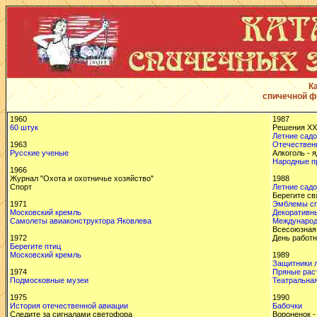
К
спичечной ф
1960
1987
60 штук
Решения XXV
Летние сад
1963
Отечествен
Русские ученые
Алкоголь - я
Народные п
1966
Журнал "Охота и охотничье хозяйство"
1988
Спорт
Летние сад
Берегите св
1971
Эмблемы с
Московский кремль
Декоративн
Самолеты авиаконструктора Яковлева
Международ
Всесоюзная 
1972
День работн
Берегите птиц
Московский кремль
1989
Защитники л
1974
Пряные рас
Подмосковные музеи
Театральна
1975
1990
История отечественной авиации
Бабочки
Следите за сигналами светофора
Вороненок -