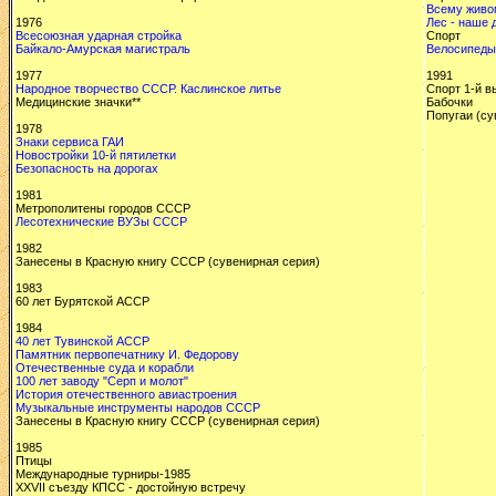
Всему живом
1976
Лес - наше 
Всесоюзная ударная стройка
Спорт
Байкало-Амурская магистраль
Велосипеды
1977
1991
Народное творчество СССР. Каслинское литье
Спорт 1-й в
Медицинские значки**
Бабочки
Попугаи (су
1978
Знаки сервиса ГАИ
Новостройки 10-й пятилетки
Безопасность на дорогах
1981
Метрополитены городов СССР
Лесотехнические ВУЗы СССР
1982
Занесены в Красную книгу СССР (сувенирная серия)
1983
60 лет Бурятской АССР
1984
40 лет Тувинской АССР
Памятник первопечатнику И. Федорову
Отечественные суда и корабли
100 лет заводу "Серп и молот"
История отечественного авиастроения
Музыкальные инструменты народов СССР
Занесены в Красную книгу СССР (сувенирная серия)
1985
Птицы
Международные турниры-1985
XXVII съезду КПСС - достойную встречу