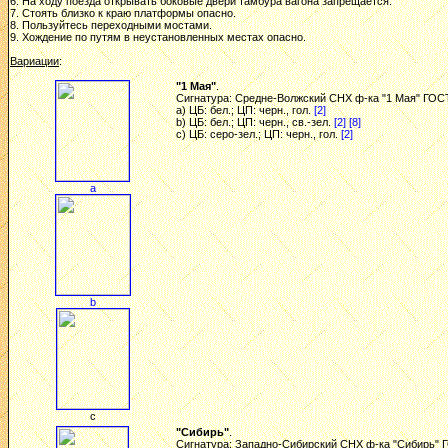
6. На ходу поезда открывать боковые двери тамбура вагона запрещается.
7. Стоять близко к краю платформы опасно.
8. Пользуйтесь переходными мостами.
9. Хождение по путям в неустановленных местах опасно.
Вариации
:
"1 Мая"
.
Сигнатура: Средне-Волжский СНХ ф-ка "1 Мая" ГОСТ 1
a) ЦБ: бел.; ЦП: черн., гол.
[2]
b) ЦБ: бел.; ЦП: черн., св.-зел.
[2]
[8]
c) ЦБ: серо-зел.; ЦП: черн., гол.
[2]
a
b
c
"Сибирь"
.
Сигнатура: Западно-Сибирский СНХ ф-ка "Сибирь" ГОС