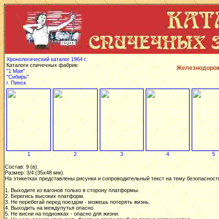
Хронологический каталог 1964 г.
Каталоги спичечных фабрик:
Железнодорож
"1 Мая"
"Сибирь"
г. Пинск
1
2
3
4
5
Состав: 9 (в).
Размер: 3/4 (35х48 мм).
На этикетках представлены рисунки и сопроводительный текст на тему безопасности
1. Выходите из вагонов только в сторону платформы.
2. Берегись высоких платформ.
3. Не перебегай перед поездом - можешь потерять жизнь.
4. Выходить на междупутья опасно.
5. Не висни на подножках - опасно для жизни.