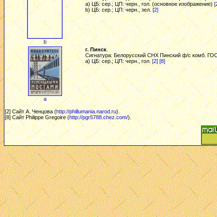
a) ЦБ: сер.; ЦП: черн., гол. (основное изображение)
[
b) ЦБ: сер.; ЦП: черн., зел.
[2]
b
г. Пинск
.
Сигнатура: Белорусский СНХ Пинский ф/с комб. ГОСТ 
a) ЦБ: сер.; ЦП: черн., гол.
[2]
[8]
a
[2] Сайт А. Ченцова (
http://phillumania.narod.ru
).
[8] Сайт Philippe Gregoire (
http://pgr5788.chez.com/
).