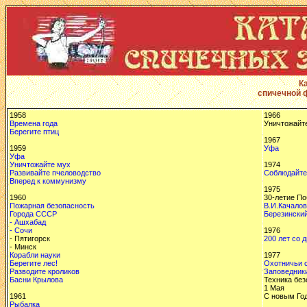
К
спичечной 
1958
1966
Времена года
Уничтожайт
Берегите птиц
1967
1959
Уфа
Уфа
Уничтожайте мух
1974
Развивайте пчеловодство
Соблюдайте
Вперед к коммунизму
1975
1960
30-летие По
Пожарная безопасность
В.И.Качалов
Города СССР
Березинский
- Ашхабад
- Сочи
1976
- Пятигорск
200 лет со 
- Минск
Корабли науки
1977
Берегите лес!
Охотничьи 
Разводите кроликов
Заповедник
Басни Крылова
Техника без
1 Мая
1961
С новым Го
Рыбалка