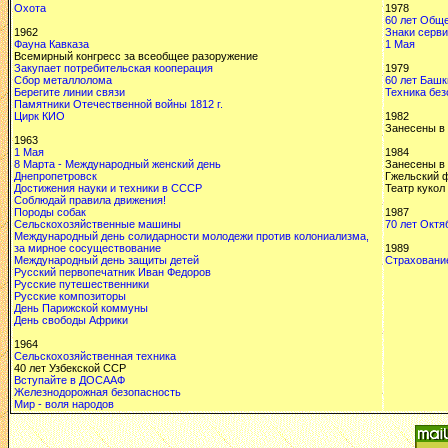
Охота
1978
60 лет Обще
1962
Знаки серв
Фауна Кавказа
1 Мая
Всемирный конгресс за всеобщее разоружение
Закупает потребительская кооперация
1979
Сбор металлолома
60 лет Баш
Берегите линии связи
Техника без
Памятники Отечественной войны 1812 г.
Цирк КИО
1982
Занесены в
1963
1 Мая
1984
8 Марта - Международный женский день
Занесены в
Днепропетровск
Гжельский 
Достижения науки и техники в СССР
Театр кукол
Соблюдай правила движения!
Породы собак
1987
Сельскохозяйственные машины
70 лет Октя
Международный день солидарности молодежи против колониализма,
за мирное сосуществование
1989
Международный день защиты детей
Страхование
Русский первопечатник Иван Федоров
Русские путешественники
Русские композиторы
День Парижской коммуны
День свободы Африки
1964
Сельскохозяйственная техника
40 лет Узбекской ССР
Вступайте в ДОСААФ
Железнодорожная безопасность
Мир - воля народов