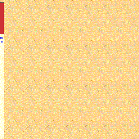
ая
ги