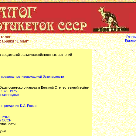
аталог
Главн
Катало
фабрики "1 Мая"
е вредителей сельскохозяйственных растений
 правила противопожарной безопасности
беды советского народа в Великой Отечественной войне
 1875-1975
 заповедник
дня рождения К.И. Росси
спички
и СССР
опасности
дом!