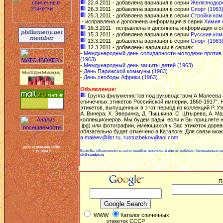
22.4.2011 - добавлена вариация в серии
Железнодоро
26.3.2011 - добавлена вариация в серии
Спорт (1963
25.3.2011 - добавлена вариация в серии
Стройки ком
- исправлена и дополнена информация в серии
Химия 
16.3.2011 - исправлена и дополнена информация в 
15.3.2011 - добавлена вариация в серии
Русские ком
13.3.2011 - добавлена вариация в серии
Спорт (1963
12.3.2011 - добавлены вариации в сериях:
-
Международный день солидарности молодежи против 
(1963)
-
Международный день защиты детей (1963)
-
День Парижской коммуны (1963)
-
День свободы Африки (1963)
Объявление:
Группа филуменистов под руководством А.Малеева в
спичечных этикетов Российской империи. 1860-1917". 
этикетов, выпущенных в этот период из коллекций Р. Уз
А. Винера, Х. Эверинка, Д. Пышкина, С. Штырева, А. Ма
коллекционеров. Мы будем рады, если и Вы пришлете на
.jpg) или фотографии, имеющихся у Вас этикеток доре
обязательно будет отмечено в Каталоге. Для связи мо
a.maleev@list.ru
,
rustuzbekov@aol.com
Дата основания сайта
Если Вы обнаружили на сайте ошибки, неточности или не работает (неправильно ра
7.11.2004 г.
ch@yandex.ru
П
WWW
Каталог спичечных
этикеток СССР