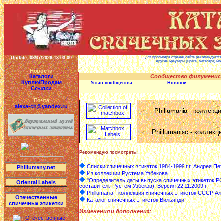
Update:
08/07/2026 13:03:00
Для просмотра страниц сайта рекомендуется 
Другие браузеры (Opera, Netscape) мо
Новости
Сообщество филуменис
Каталоги
Куплю/Продам
Устав сообщества
Новости
Ссылки
Почта
alexa-ch@yandex.ru
Phillumania - коллек
Phillumaniac - коллекц
Рекомендую посмотреть:
Списки спичечных этикеток 1984-1999 г.г. Андрея Пе
Phillumeny.net
Из коллекции Рустема Узбекова
"Определитель даты выпуска спичечных этикеток РС
Oriental Labels
составитель Рустем Узбеков). Версия 22.11.2009 г.
Phillumania - коллекция спичечных этикеток СССР А
Отечественные
Каталог спичечных этикеток Вильянди
спичечные этикетки
Изменения и дополнения: